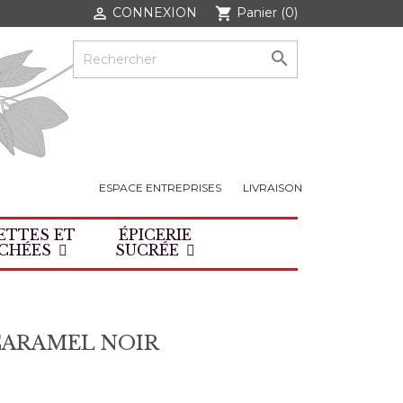
CONNEXION
Panier
(0)

shopping_cart

ESPACE ENTREPRISES
LIVRAISON
ETTES ET
ÉPICERIE
CHÉES
SUCRÉE
CARAMEL NOIR