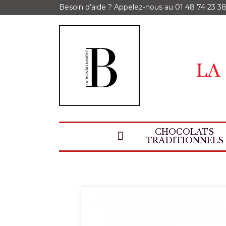
Besoin d’aide ? Appelez-nous au
01 48 74 23 3
CHOCOLATS
TRADITIONNELS
Accueil
Tablettes et Bouchées
Bouchées
Bouchée Pavé