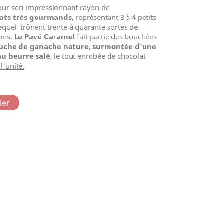
our son impressionnant rayon de
lats très gourmands
, représentant 3 à 4 petits
lequel trônent trente à quarante sortes de
ons.
Le Pavé Caramel
fait partie des bouchées
uche de ganache nature, surmontée d'une
u beurre salé
, le tout enrobée de chocolat
l'unité.
ier