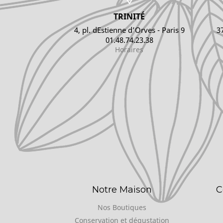
TRINITÉ
4, pl. dEstienne d’Orves - Paris 9
3
01.48.74.23.38
Horaires
Notre Maison
C
Nos Boutiques
Conservation et dégustation