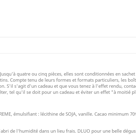
 Jusqu'à quatre ou cinq pièces, elles sont conditionnées en sache
lotins. Compte tenu de leurs formes et formats particuliers, les bo
on. S'il s'agit d'un cadeau et que vous tenez à l'effet rendu, co
r, tel qu'il se doit pour un cadeau et éviter un effet "à moitié pl
CREME, émulsifiant : lécithine de SOJA, vanille. Cacao minimum 7
'abri de l'humidité dans un lieu frais. DLUO pour une belle dégus