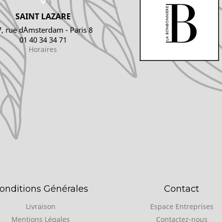
SAINT LAZARE
7, rue d´Amsterdam - Paris 8
01 40 34 34 71
Horaires
onditions Générales
Contact
Livraison
Espace Entreprises
Mentions Légales
Contactez-nous