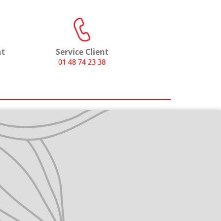
t
Service Client
01 48 74 23 38