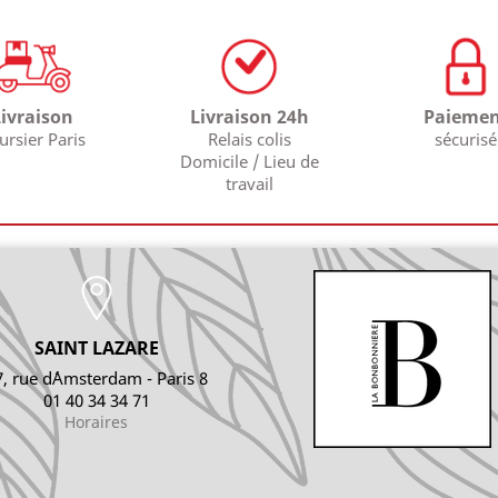
Livraison
Livraison 24h
Paiemen
ursier Paris
Relais colis
sécurisé
Domicile / Lieu de
travail
SAINT LAZARE
7, rue d´Amsterdam - Paris 8
01 40 34 34 71
Horaires