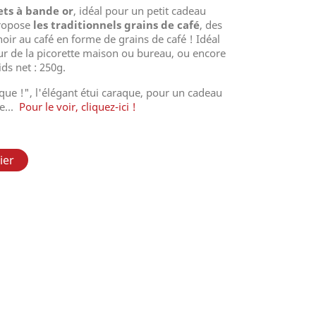
ets à bande or
, idéal pour un petit cadeau
ropose
les traditionnels grains de café
, des
noir au café en forme de grains de café ! Idéal
r de la picorette maison ou bureau, ou encore
ds net : 250g.
que !", l'élégant étui caraque, pour un cadeau
re...
Pour le voir, cliquez-ici !
ier