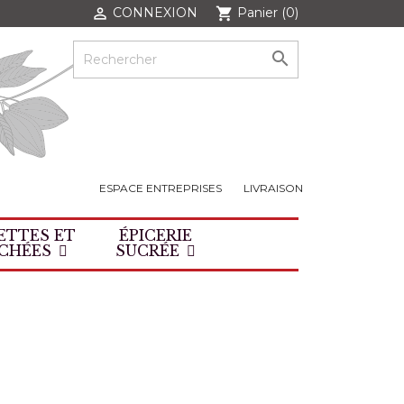
CONNEXION
Panier
(0)

shopping_cart

ESPACE ENTREPRISES
LIVRAISON
ETTES ET
ÉPICERIE
CHÉES
SUCRÉE