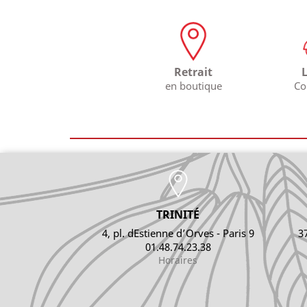
Retrait
en boutique
Co
TRINITÉ
4, pl. dEstienne d’Orves - Paris 9
3
01.48.74.23.38
Horaires