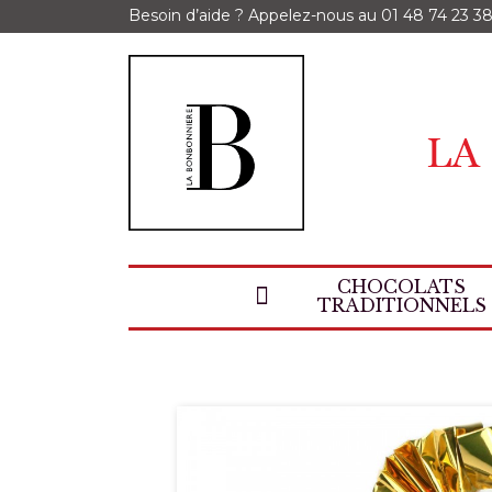
Besoin d’aide ? Appelez-nous au
01 48 74 23 3
CHOCOLATS
TRADITIONNELS
Accueil
Spécialités de chocolat
Grains de café